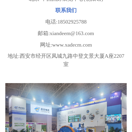
联系我们
电话
:18502925788
邮箱
:xiandeem@163.com
网址
:www.xadecm.com
地址
:
西安市经开区凤城九路中登
文景大厦
A
座
2207
室